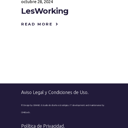
octubre 28, 2024
LesWorking
READ MORE
Aviso Legal y Condiciones de Uso
.
© Design by GRAND. Estudio de diseño estratégico.
IT development and maintenance by
OMEtech.
Política de Privacidad
.