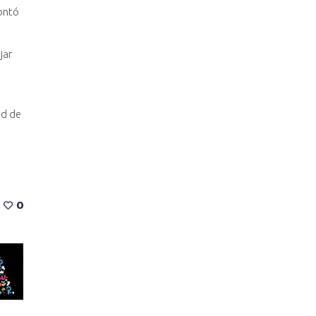
contó
jar
ed de
0