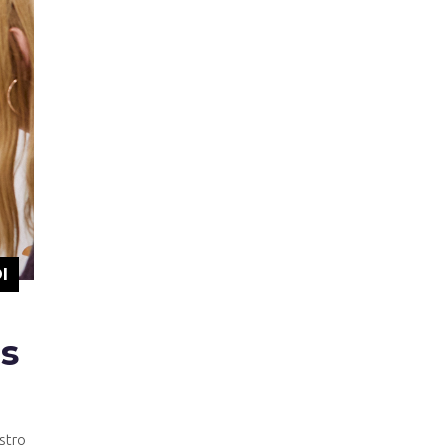
I
s
stro