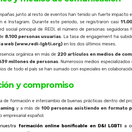
mpañas junto al resto de eventos han tenido un fuerte impacto 
 e Instagram. Durante este periodo, se registraron casi
11.0
red social principal de REDI, el número de personas seguidoras
 de
8.100 personas usuarias
. La tasa de engagement ha subi
la web (
www.redi-lgbti.org
)
en los dos últimos meses.
resencia orgánica en más de
220 artículos en medios de co
639 millones de personas
. Numerosos medios especializados 
adios de todo el país se han sumado con especiales en colaboraci
ción y compromiso
da de formación e intercambio de buenas prácticas dentro del pro
eaming
y a más de
100 personas asistiendo en formato p
o empresarial español.
 nuestra
formación online bonificable en D&I LGBTI
a c