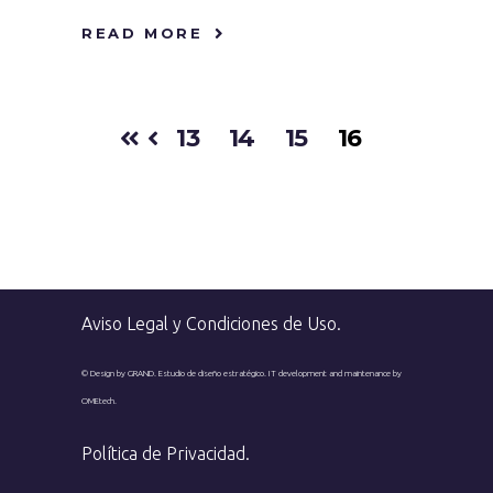
READ MORE
13
14
15
16
Aviso Legal y Condiciones de Uso
.
© Design by GRAND. Estudio de diseño estratégico.
IT development and maintenance by
OMEtech.
Política de Privacidad
.